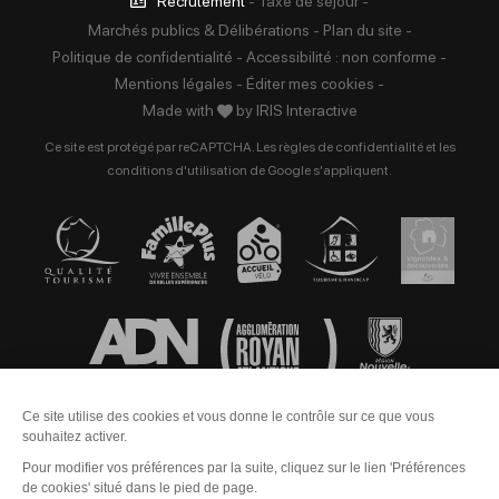
Recrutement
-
Taxe de séjour
-
Marchés publics & Délibérations
-
Plan du site
-
Politique de confidentialité
-
Accessibilité : non conforme
-
Mentions légales
-
Éditer mes cookies
-
Made with
by
IRIS Interactive
Ce site est protégé par reCAPTCHA. Les
règles de confidentialité
et les
conditions d'utilisation
de Google s'appliquent.