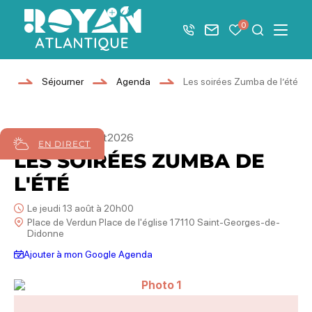
Afficher la barre de navigation du mode éco
0
+33 5 46 08 21 00
Nous contacter
Mes favoris
Je recher
Menu
Royan Atlantique
eil
Séjourner
Agenda
Les soirées Zumba de l’été
09
juillet
27
août
2026
EN DIRECT
LES SOIRÉES ZUMBA DE
L'ÉTÉ
Le jeudi 13 août à 20h00
Place de Verdun Place de l'église 17110 Saint-Georges-de-
Didonne
Ajouter à mon Google Agenda
Photo 1