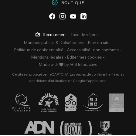
BOUTIQUE
Suivez-nous sur Facebook
Suivez-nous sur Instag
Suivez-nous sur Yo
Suivez-nous sur 
Recrutement
-
Taxe de séjour
-
Marchés publics & Délibérations
-
Plan du site
-
Politique de confidentialité
-
Accessibilité : non conforme
-
Mentions légales
-
Éditer mes cookies
-
Made with
by
IRIS Interactive
Ce site est protégé par reCAPTCHA. Les
règles de confidentialité
et les
conditions d'utilisation
de Google s'appliquent.