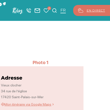
ficher la barre de navigation du mode éco
0
Blog
+33 5 46 08 21 00
Nous contacter
Mes favoris
Je recherche
FR
EN DIRECT
Photo 1
Adresse
Vieux clocher
34 rue de l’église
17420 Saint-Palais-sur-Mer
Mon itinéraire via Google Maps