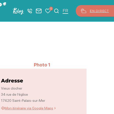
ficher la barre de navigation du mode éco
0
Blog
+33 5 46 08 21 00
Nous contacter
Mes favoris
Je recherche
FR
EN DIRECT
Photo 1
Adresse
Vieux clocher
34 rue de l’église
17420 Saint-Palais-sur-Mer
Mon itinéraire via Google Maps