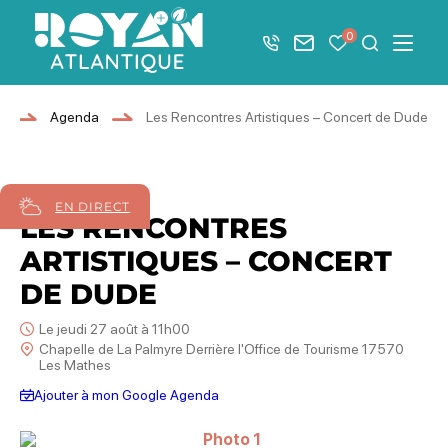
Afficher la barre de navigation du mode éco
0
+33 5 46 08 21 00
Nous contacter
Mes favoris
Je recher
Menu
Royan Atlantique
r
Agenda
Les Rencontres Artistiques – Concert de Dude
27
août
2026
EN DIRECT
LES RENCONTRES
ARTISTIQUES – CONCERT
DE DUDE
Le jeudi 27 août à 11h00
Chapelle de La Palmyre Derrière l'Office de Tourisme 17570
Les Mathes
Ajouter à mon Google Agenda