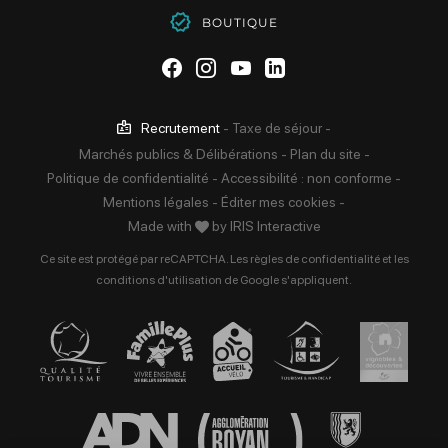
BOUTIQUE
Suivez-nous sur Facebook
Suivez-nous sur Instag
Suivez-nous sur Yo
Suivez-nous sur 
Recrutement
-
Taxe de séjour
-
Marchés publics & Délibérations
-
Plan du site
-
Politique de confidentialité
-
Accessibilité : non conforme
-
Mentions légales
-
Éditer mes cookies
-
Made with
by
IRIS Interactive
Ce site est protégé par reCAPTCHA. Les
règles de confidentialité
et les
conditions d'utilisation
de Google s'appliquent.