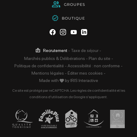
GROUPES
BOUTIQUE
Suivez-nous sur Facebook
Suivez-nous sur Instag
Suivez-nous sur Yo
Suivez-nous sur 
Recrutement
-
Taxe de séjour
-
Marchés publics & Délibérations
-
Plan du site
-
Politique de confidentialité
-
Accessibilité : non conforme
-
Mentions légales
-
Éditer mes cookies
-
Made with
by
IRIS Interactive
Ce site est protégé par reCAPTCHA. Les
règles de confidentialité
et les
conditions d'utilisation
de Google s'appliquent.