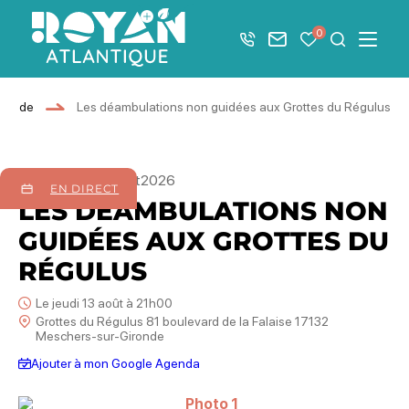
Afficher la barre de navigation du mode éco
0
+33 5 46 08 21 00
Nous contacter
Mes favoris
Je recher
Menu
Royan Atlantique
ironde
Les déambulations non guidées aux Grottes du Régulus
09
juillet
27
août
2026
EN DIRECT
LES DÉAMBULATIONS NON
GUIDÉES AUX GROTTES DU
RÉGULUS
Le jeudi 13 août à 21h00
Grottes du Régulus 81 boulevard de la Falaise 17132
Meschers-sur-Gironde
Ajouter à mon Google Agenda