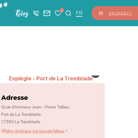
ficher la barre de navigation du mode éco
0
Blog
+33 5 46 08 21 00
Nous contacter
Mes favoris
Je recherche
FR
EN DIRECT
Espiègle – Port de La Tremb
Espiègle – Port de La Tremblade, © Espièg
Adresse
Quai d'honneur Jean – Pierre Tallieu
Port de La Tremblade
17390 La Tremblade
Mon itinéraire via Google Maps