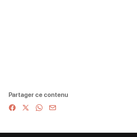
Partager ce contenu
Partager sur Facebook (nouvelle fenêtre)
Partager sur X / Twitter (nouvelle fenêtre)
Partager sur WhatsApp
Partager par mail