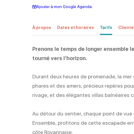
Ajouter à mon Google Agenda
À propos
Dates et horaires
Tarifs
Clientè
Prenons le temps de longer ensemble le l
tourné vers l’horizon.
Durant deux heures de promenade, la mer s
phares et des amers, précieux repères pour
rivage, et des élégantes villas balnéaires c
Au détour du sentier, chaque point de vue o
Ensemble, profitons de cette escapade entr
côte Royannaise.