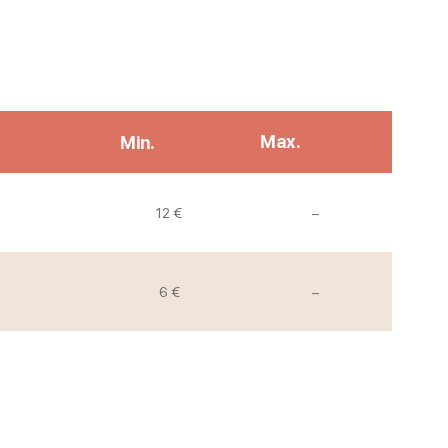
Max.
Min.
Non communiqué
12 €
–
Non communiqué
6 €
–