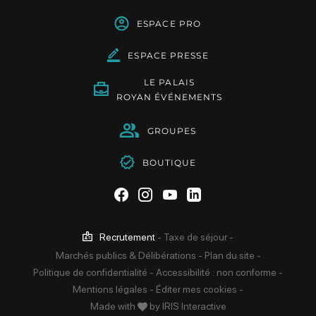
ESPACE PRO
ESPACE PRESSE
LE PALAIS
ROYAN ÉVÉNEMENTS
GROUPES
BOUTIQUE
Suivez-nous sur Facebook
Suivez-nous sur Instag
Suivez-nous sur Yo
Suivez-nous sur 
Recrutement
-
Taxe de séjour
-
Marchés publics & Délibérations
-
Plan du site
-
Politique de confidentialité
-
Accessibilité : non conforme
-
Mentions légales
-
Éditer mes cookies
-
Made with
by
IRIS Interactive