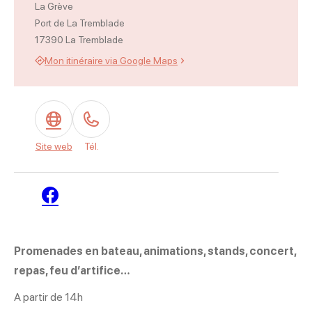
La Grève
Port de La Tremblade
17390 La Tremblade
Mon itinéraire via Google Maps
Trajet coquille filante – Fête de la mer_La Tremblade, © Trajet coquille
Poussez pas Mémé – Fête de la mer_La Tremblade, © Poussez pas Mé
Crash and Strass – Fête de la mer_La Tremblade, © Crash and Strass 
Site web
Tél.
Facebook
Promenades en bateau, animations, stands, concert,
repas, feu d’artifice…
A partir de 14h