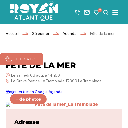
Afficher la barre de navigation du mode éco
0
+33 5 46 08 21 00
Nous contacter
Mes favoris
Je recher
Menu
Royan Atlantique
Accueil
Séjourner
Agenda
Fête de la mer
08
août
2026
EN DIRECT
FÊTE DE LA MER
Le samedi 08 août à 14h00
La Grève Port de La Tremblade 17390 La Tremblade
Ajouter à mon Google Agenda
et coquille filante – Fête de la mer_La Tremblade
sez pas Mémé – Fête de la mer_La Tremblade
h and Strass – Fête de la mer_La Tremblade
+ de photos
Fête de la mer_La Tremblade, ©
Adresse