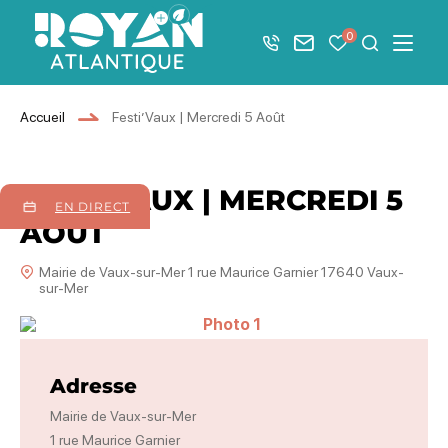
Afficher la barre de navigation du mode éco
0
+33 5 46 08 21 00
Nous contacter
Mes favoris
Je recher
Menu
Royan Atlantique
Accueil
Festi’Vaux | Mercredi 5 Août
FESTI'VAUX | MERCREDI 5
EN DIRECT
AOÛT
Mairie de Vaux-sur-Mer 1 rue Maurice Garnier 17640 Vaux-
sur-Mer
Photo 1
Adresse
Mairie de Vaux-sur-Mer
1 rue Maurice Garnier