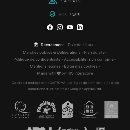
GROUPES
BOUTIQUE
Suivez-nous sur Facebook
Suivez-nous sur Instag
Suivez-nous sur Yo
Suivez-nous sur 
Recrutement
-
Taxe de séjour
-
Marchés publics & Délibérations
-
Plan du site
-
Politique de confidentialité
-
Accessibilité : non conforme
-
Mentions légales
-
Éditer mes cookies
-
Made with
by
IRIS Interactive
Ce site est protégé par reCAPTCHA. Les
règles de confidentialité
et les
conditions d'utilisation
de Google s'appliquent.