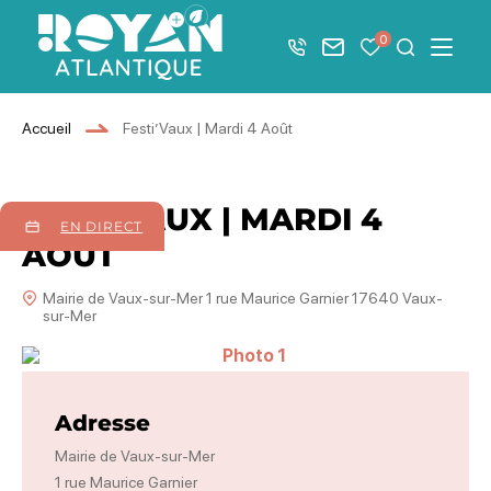
Afficher la barre de navigation du mode éco
0
+33 5 46 08 21 00
Nous contacter
Mes favoris
Je recher
Menu
Royan Atlantique
Accueil
Festi’Vaux | Mardi 4 Août
FESTI'VAUX | MARDI 4
EN DIRECT
AOÛT
Mairie de Vaux-sur-Mer 1 rue Maurice Garnier 17640 Vaux-
sur-Mer
Photo 1
Adresse
Mairie de Vaux-sur-Mer
1 rue Maurice Garnier