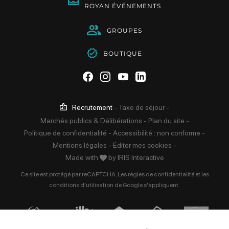
ROYAN ÉVÉNEMENTS
GROUPES
BOUTIQUE
Suivez-nous sur Facebook
Suivez-nous sur Instag
Suivez-nous sur Yo
Suivez-nous sur 
Recrutement
-
Taxe de séjour
-
Marchés publics & Délibérations
-
Plan du site
-
Politique de confidentialité
-
Accessibilité : non conforme
-
Mentions légales
-
Éditer mes cookies
-
Made with
by
IRIS Interactive
Ce site est protégé par reCAPTCHA. Les
règles de confidentialité
et les
conditions d'utilisation
de Google s'appliquent.