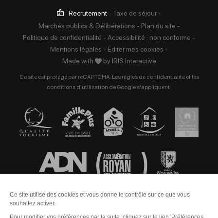
Recrutement
-
Taxe de séjour
-
Marchés publics & Délibérations
-
Plan du site
-
Politique de confidentialité
-
Accessibilité : non conforme
-
Mentions légales
-
Éditer mes cookies
-
Made with
by
IRIS Interactive
Ce site est protégé par reCAPTCHA. Les
règles de confidentialité
et les
conditions d'utilisation
de Google s'appliquent.