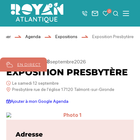
Afficher la barre de navigation du mode éco
0
+33 5 46 08 21 00
Nous contacter
Mes favoris
Je recher
Menu
Royan Atlantique
ourner
Agenda
Expositions
Exposition Presbytère
12
septembre
18
septembre
2026
EN DIRECT
EXPOSITION PRESBYTÈRE
Le samedi 12 septembre
Presbytère rue de l'église 17120 Talmont-sur-Gironde
Ajouter à mon Google Agenda
Photo 1
Adresse