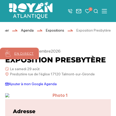
Afficher la barre de navigation du mode éco
0
+33 5 46 08 21 00
Nous contacter
Mes favoris
Je recher
Menu
Royan Atlantique
ourner
Agenda
Expositions
Exposition Presbytère
29
août
04
septembre
2026
EN DIRECT
EXPOSITION PRESBYTÈRE
Le samedi 29 août
Presbytère rue de l'église 17120 Talmont-sur-Gironde
Ajouter à mon Google Agenda
Photo 1
Adresse