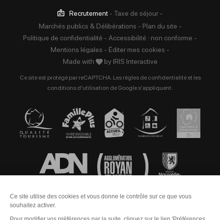
Recrutement
-
Taxe de séjour
-
Marchés publics & Délibérations
-
Plan du site
-
Politique de confidentialité
-
Accessibilité : non conforme
-
Mentions légales
-
Éditer mes cookies
-
Made with
by
IRIS Interactive
Ce site est protégé par reCAPTCHA. Les
règles de confidentialité
et les
conditions d'utilisation
de Google s'appliquent.