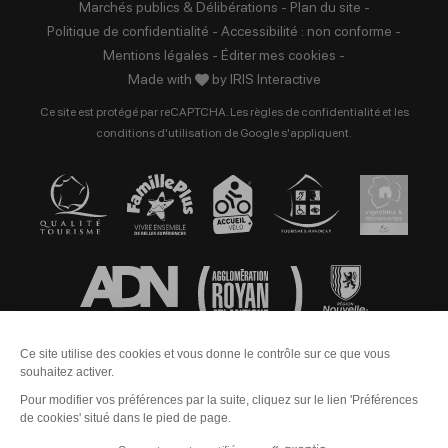
Marchés publics & Délibérations
-
Plan du site
-
Politique de confidentialité
-
Accessibilité : non conforme
-
Mentions légales
-
Éditer mes cookies
-
Made with
by
IRIS Interactive
Ce site est protégé par reCAPTCHA. Les
règles de confidentialité
et les
conditions d'utilisation
de Google s'appliquent.