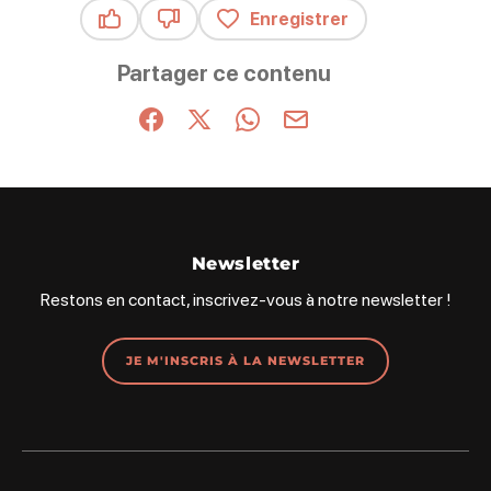
Enregistrer
Ce contenu vous a été utile
Ce contenu ne vous a pas été utile
Partager ce contenu
Partager sur Facebook (nouvelle fenêtre)
Partager sur X / Twitter (nouvelle fenêt
Partager sur WhatsApp
Partager par mail
Newsletter
Restons en contact, inscrivez-vous à notre newsletter !
JE M'INSCRIS À LA NEWSLETTER