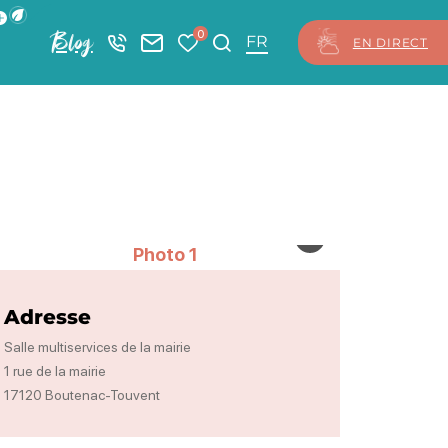
ficher la barre de navigation du mode éco
0
Blog
+33 5 46 08 21 00
Nous contacter
Mes favoris
Je recherche
FR
EN DIRECT
Mairie
Photo 1, © Mairie
Adresse
Salle multiservices de la mairie
1 rue de la mairie
17120 Boutenac-Touvent