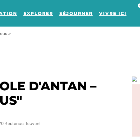
Af
ATION
EXPLORER
SÉJOURNER
VIVRE ICI
tous »
OLE D'ANTAN –
US"
17120 Boutenac-Touvent