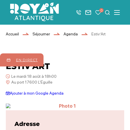
Afficher la barre de navigation du mode éco
0
+33 5 46 08 21 00
Nous contacter
Mes favoris
Je recher
Menu
Royan Atlantique
Accueil
Séjourner
Agenda
Estiv’Art
18
août
2026
EN DIRECT
ESTIV'ART
Le mardi 18 août à 18h00
Au port 17600 L'Éguille
Ajouter à mon Google Agenda
Photo 1
Adresse