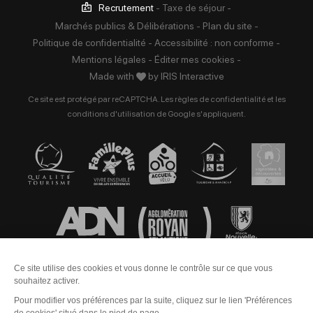
Recrutement
-
Taxe de séjour
-
Marchés publics & Délibérations
-
Plan du site
-
Politique de confidentialité
-
Accessibilité : non conforme
-
Mentions légales
-
Éditer mes cookies
-
Made with
by
IRIS Interactive
Ce site est protégé par reCAPTCHA. Les
règles de confidentialité
et les
conditions d'utilisation
de Google s'appliquent.