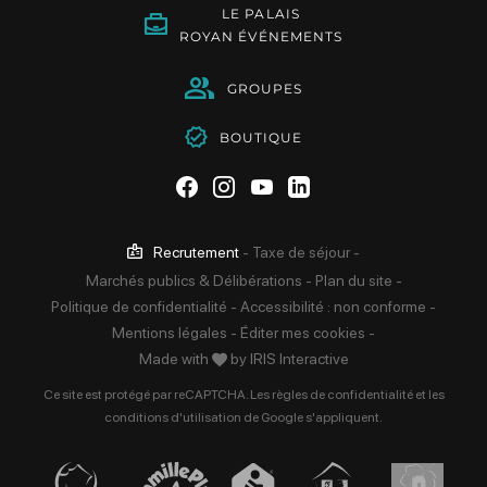
LE PALAIS
ROYAN ÉVÉNEMENTS
GROUPES
BOUTIQUE
Suivez-nous sur Facebook
Suivez-nous sur Instag
Suivez-nous sur Yo
Suivez-nous sur 
Recrutement
-
Taxe de séjour
-
Marchés publics & Délibérations
-
Plan du site
-
Politique de confidentialité
-
Accessibilité : non conforme
-
Mentions légales
-
Éditer mes cookies
-
Made with
by
IRIS Interactive
Ce site est protégé par reCAPTCHA. Les
règles de confidentialité
et les
conditions d'utilisation
de Google s'appliquent.