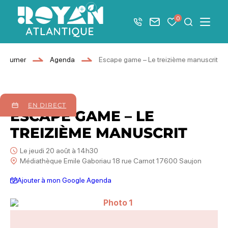
Afficher la barre de navigation du mode éco
0
+33 5 46 08 21 00
Nous contacter
Mes favoris
Je recher
Menu
Royan Atlantique
éjourner
Agenda
Escape game – Le treizième manuscrit
20
août
2026
EN DIRECT
ESCAPE GAME – LE
TREIZIÈME MANUSCRIT
Le jeudi 20 août à 14h30
Médiathèque Emile Gaboriau 18 rue Carnot 17600 Saujon
Ajouter à mon Google Agenda
Photo 1