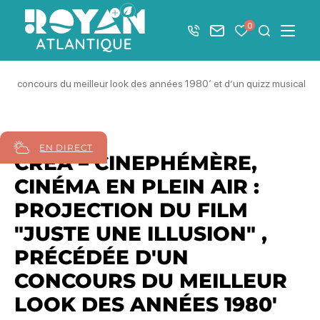
Afficher la barre de navigation du mode éco
0
+33 5 46 08 21 00
Nous contacter
Mes favoris
Je recher
Menu
Royan Atlantique
 d’un concours du meilleur look des années 1980′ et d’un quizz musical.
31
août
2026
EN DIRECT
CREA – CINEPHÉMÈRE,
CINÉMA EN PLEIN AIR :
PROJECTION DU FILM
"JUSTE UNE ILLUSION" ,
PRÉCÉDÉE D'UN
CONCOURS DU MEILLEUR
LOOK DES ANNÉES 1980'