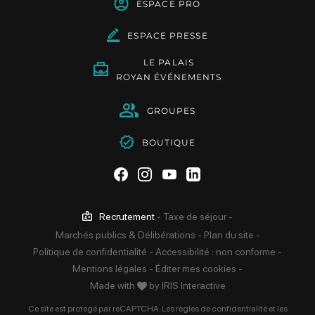
ESPACE PRO
ESPACE PRESSE
LE PALAIS
ROYAN ÉVÉNEMENTS
GROUPES
BOUTIQUE
Suivez-nous sur Facebook
Suivez-nous sur Instag
Suivez-nous sur Yo
Suivez-nous sur 
Recrutement
-
Taxe de séjour
-
Marchés publics & Délibérations
-
Plan du site
-
Politique de confidentialité
-
Accessibilité : non conforme
-
Mentions légales
-
Éditer mes cookies
-
Made with
by
IRIS Interactive
Ce site est protégé par reCAPTCHA. Les
règles de confidentialité
et les