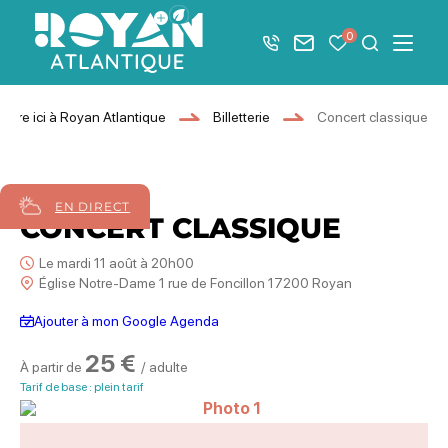
Afficher la barre de navigation du mode éco
0
+33 5 46 08 21 00
Nous contacter
Mes favoris
Je recher
Menu
Royan Atlantique
Vivre ici à Royan Atlantique
Billetterie
Concert classique
11
août
2026
EN DIRECT
CONCERT CLASSIQUE
Le mardi 11 août à 20h00
Église Notre-Dame 1 rue de Foncillon 17200 Royan
Ajouter à mon Google Agenda
25 €
À partir de
/ adulte
Tarif de base : plein tarif
Photo 1