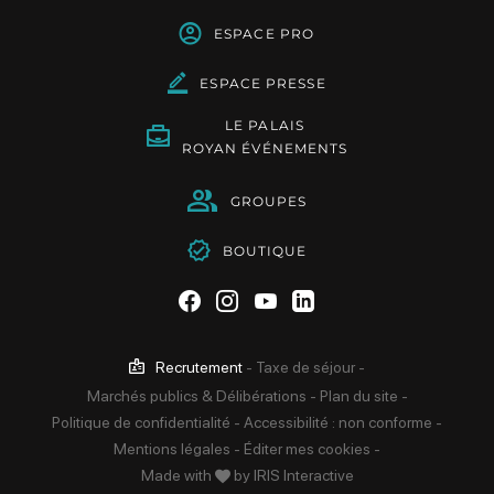
ESPACE PRO
ESPACE PRESSE
LE PALAIS
ROYAN ÉVÉNEMENTS
GROUPES
BOUTIQUE
Suivez-nous sur Facebook
Suivez-nous sur Instag
Suivez-nous sur Yo
Suivez-nous sur 
Recrutement
-
Taxe de séjour
-
Marchés publics & Délibérations
-
Plan du site
-
Politique de confidentialité
-
Accessibilité : non conforme
-
Mentions légales
-
Éditer mes cookies
-
Made with
by
IRIS Interactive