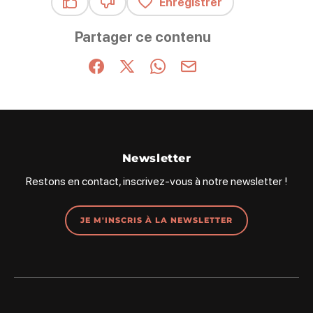
Enregistrer
Ce contenu vous a été utile
Ce contenu ne vous a pas été utile
Partager ce contenu
Partager sur Facebook (nouvelle fenêtre)
Partager sur X / Twitter (nouvelle fenêt
Partager sur WhatsApp
Partager par mail
Newsletter
Restons en contact, inscrivez-vous à notre newsletter !
JE M'INSCRIS À LA NEWSLETTER