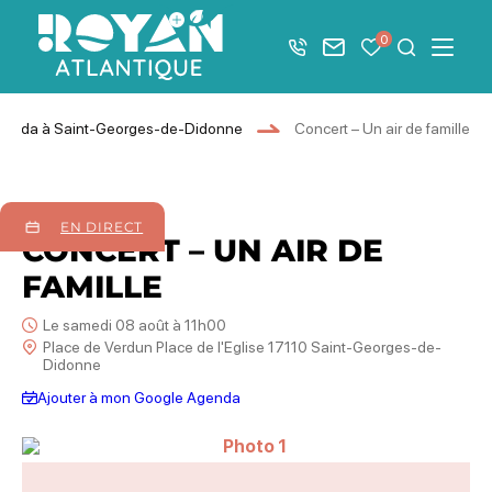
Afficher la barre de navigation du mode éco
0
+33 5 46 08 21 00
Nous contacter
Mes favoris
Je recher
Menu
Royan Atlantique
genda à Saint-Georges-de-Didonne
Concert – Un air de famille
08
août
2026
EN DIRECT
CONCERT – UN AIR DE
FAMILLE
Le samedi 08 août à 11h00
Place de Verdun Place de l'Eglise 17110 Saint-Georges-de-
Didonne
Ajouter à mon Google Agenda
Photo 1