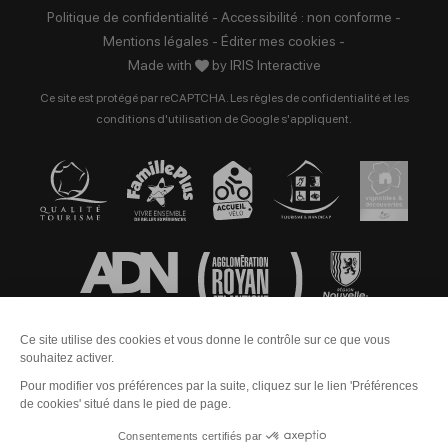
Politique de confidentialité
-
Accessibilité : non conforme
-
Mentions légales
-
Éditer mes cookies
-
Made with
by
IRIS Interactive
Ce site est protégé par reCAPTCHA. Les
règles de confidentialité
et les
conditions d'utilisation
de Google s'appliquent.