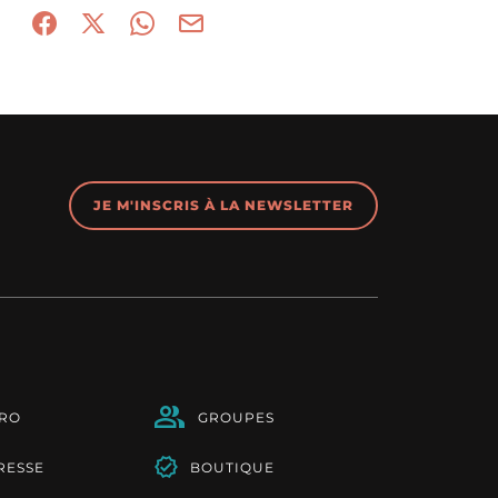
Partager sur Facebook (nouvelle fenêtre)
Partager sur X / Twitter (nouvelle fenêtre)
Partager sur WhatsApp
Partager par mail
JE M'INSCRIS À LA NEWSLETTER
PRO
GROUPES
RESSE
BOUTIQUE