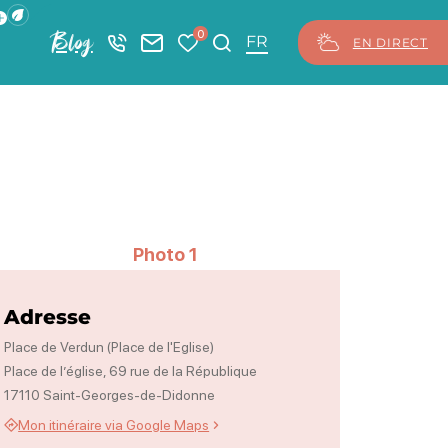
ficher la barre de navigation du mode éco
0
Blog
+33 5 46 08 21 00
Nous contacter
Mes favoris
Je recherche
FR
EN DIRECT
Photo 1
Adresse
Place de Verdun (Place de l'Eglise)
Place de l’église, 69 rue de la République
17110 Saint-Georges-de-Didonne
Mon itinéraire via Google Maps