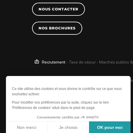
NOUS CONTACTER
NOS BROCHURES
Recrutement
-
Taxe de séjour
-
Marchés publics &
Ce site est protégé 