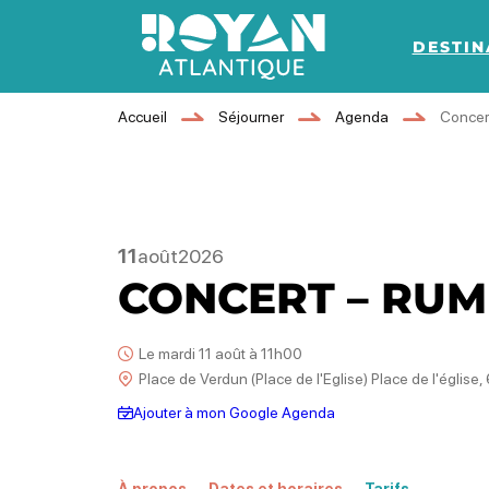
DESTIN
Royan Atlantique
Accueil
Séjourner
Agenda
Concer
11
août
2026
CONCERT – RU
Le mardi 11 août à 11h00
Place de Verdun (Place de l'Eglise) Place de l'égli
Ajouter à mon Google Agenda
À propos
Dates et horaires
Tarifs