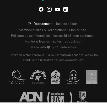
Suivez-nous sur Facebook
Suivez-nous sur Instag
Suivez-nous sur Yo
Suivez-nous sur 
Recrutement
-
Taxe de séjour
-
Marchés publics & Délibérations
-
Plan du site
-
Politique de confidentialité
-
Accessibilité : non conforme
-
Mentions légales
-
Éditer mes cookies
-
Made with
by
IRIS Interactive
Ce site est protégé par reCAPTCHA. Les
règles de confidentialité
et les
conditions d'utilisation
de Google s'appliquent.