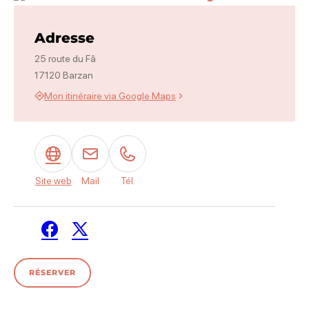
Concert RenauD MasterS_Barz
Adresse
25 route du Fâ
17120 Barzan
Mon itinéraire via Google Maps
Site web
Mail
Tél.
Facebook
Twitter / X
RÉSERVER