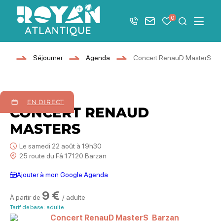
Afficher la barre de navigation du mode éco
0
+33 5 46 08 21 00
Nous contacter
Mes favoris
Je recher
Menu
Royan Atlantique
ueil
Séjourner
Agenda
Concert RenauD MasterS
22
août
2026
EN DIRECT
CONCERT RENAUD
MASTERS
Le samedi 22 août à 19h30
25 route du Fâ 17120 Barzan
Ajouter à mon Google Agenda
9 €
À partir de
/ adulte
Tarif de base : adulte