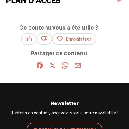
PLAN D’ACCÈS
Ce contenu vous a été utile ?
Enregistrer
Ce contenu vous a été utile
Ce contenu ne vous a pas été utile
Partager ce contenu
Partager sur Facebook (nouvelle fenêtre)
Partager sur X / Twitter (nouvelle fenêt
Partager sur WhatsApp
Partager par mail
Newsletter
Restons en contact, inscrivez-vous à notre newsletter !
JE M'INSCRIS À LA NEWSLETTER