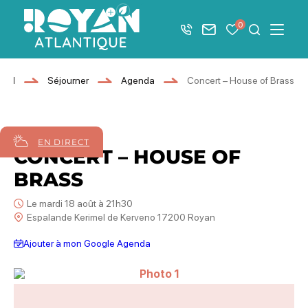
Afficher la barre de navigation du mode éco
0
+33 5 46 08 21 00
Nous contacter
Mes favoris
Je recher
Menu
Royan Atlantique
ueil
Séjourner
Agenda
Concert – House of Brass
18
août
2026
EN DIRECT
CONCERT – HOUSE OF
BRASS
Le mardi 18 août à 21h30
Espalande Kerimel de Kerveno 17200 Royan
Ajouter à mon Google Agenda
Photo 1