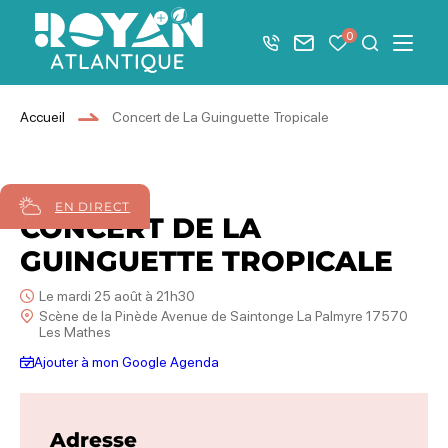
Afficher la barre de navigation du mode éco
0
+33 5 46 08 21 00
Nous contacter
Mes favoris
Je recher
Menu
Royan Atlantique
Accueil
Concert de La Guinguette Tropicale
25
août
2026
EN DIRECT
CONCERT DE LA
GUINGUETTE TROPICALE
Le mardi 25 août à 21h30
Scène de la Pinède Avenue de Saintonge La Palmyre 17570
Les Mathes
Ajouter à mon Google Agenda
Adresse