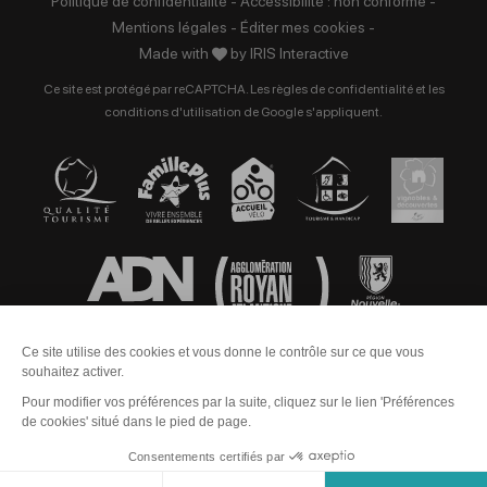
Politique de confidentialité
-
Accessibilité : non conforme
-
Mentions légales
-
Éditer mes cookies
-
Made with
by
IRIS Interactive
Ce site est protégé par reCAPTCHA. Les
règles de confidentialité
et les
conditions d'utilisation
de Google s'appliquent.
Contact