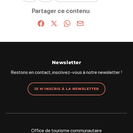
Ce contenu vous a été utile
Ce contenu ne vous a pas été utile
Partager ce contenu
Partager sur Facebook (nouvelle fenêtre)
Partager sur X / Twitter (nouvelle fenêt
Partager sur WhatsApp
Partager par mail
Newsletter
Restons en contact, inscrivez-vous à notre newsletter !
JE M'INSCRIS À LA NEWSLETTER
Office de tourisme communautaire