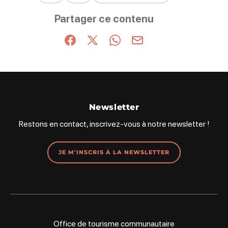
Ce contenu vous a été utile
Ce contenu ne vous a pas été utile
Partager ce contenu
Partager sur Facebook (nouvelle fenêtre)
Partager sur X / Twitter (nouvelle fenêt
Partager sur WhatsApp
Partager par mail
Newsletter
Restons en contact, inscrivez-vous à notre newsletter !
JE M'INSCRIS À LA NEWSLETTER
Office de tourisme communautaire