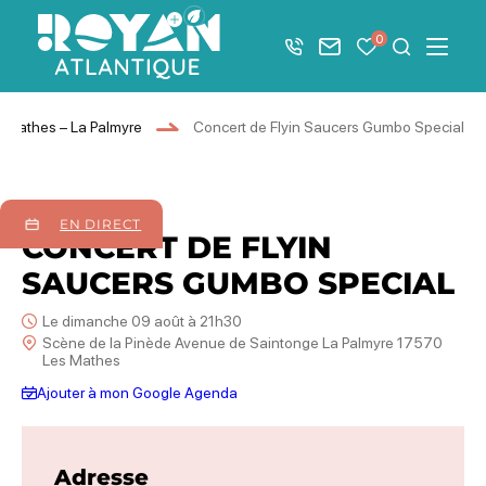
Afficher la barre de navigation du mode éco
0
+33 5 46 08 21 00
Nous contacter
Mes favoris
Je recher
Menu
Royan Atlantique
 Mathes – La Palmyre
Concert de Flyin Saucers Gumbo Special
09
août
2026
EN DIRECT
CONCERT DE FLYIN
SAUCERS GUMBO SPECIAL
Le dimanche 09 août à 21h30
Scène de la Pinède Avenue de Saintonge La Palmyre 17570
Les Mathes
Ajouter à mon Google Agenda
Adresse