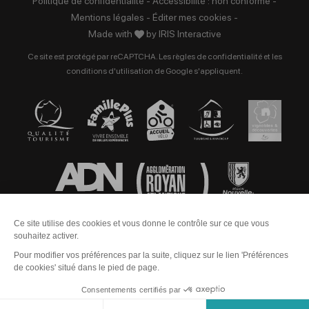
Politique de confidentialité
-
Accessibilité : non conforme
-
Mentions légales
-
Éditer mes cookies
-
Made with
by
IRIS Interactive
Ce site est protégé par reCAPTCHA. Les
règles de confidentialité
et les
conditions d'utilisation
de Google s'appliquent.
Contact