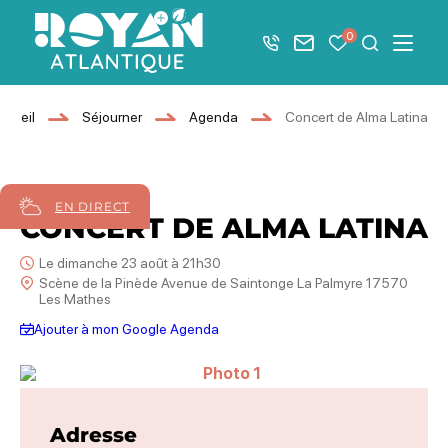
Afficher la barre de navigation du mode éco
0
+33 5 46 08 21 00
Nous contacter
Mes favoris
Je recher
Menu
Royan Atlantique
ccueil
Séjourner
Agenda
Concert de Alma Latina
23
août
2026
EN DIRECT
CONCERT DE ALMA LATINA
Le dimanche 23 août à 21h30
Scène de la Pinède Avenue de Saintonge La Palmyre 17570
Les Mathes
Ajouter à mon Google Agenda
Photo 1
Adresse