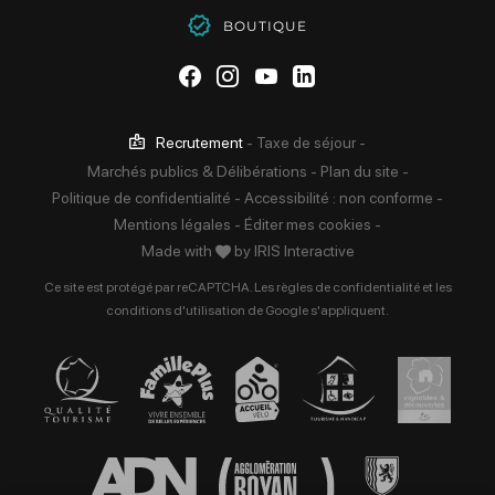
BOUTIQUE
Suivez-nous sur Facebook
Suivez-nous sur Instag
Suivez-nous sur Yo
Suivez-nous sur 
Recrutement
-
Taxe de séjour
-
Marchés publics & Délibérations
-
Plan du site
-
Politique de confidentialité
-
Accessibilité : non conforme
-
Mentions légales
-
Éditer mes cookies
-
Made with
by
IRIS Interactive
Ce site est protégé par reCAPTCHA. Les
règles de confidentialité
et les
conditions d'utilisation
de Google s'appliquent.