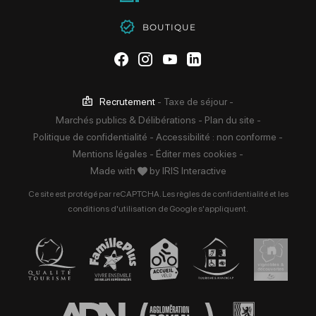
BOUTIQUE
Suivez-nous sur Facebook
Suivez-nous sur Instag
Suivez-nous sur Yo
Suivez-nous sur 
Recrutement
-
Taxe de séjour
-
Marchés publics & Délibérations
-
Plan du site
-
Politique de confidentialité
-
Accessibilité : non conforme
-
Mentions légales
-
Éditer mes cookies
-
Made with
by
IRIS Interactive
Ce site est protégé par reCAPTCHA. Les
règles de confidentialité
et les
conditions d'utilisation
de Google s'appliquent.