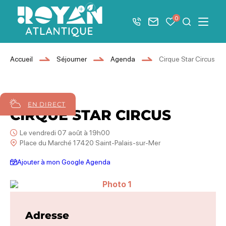
Afficher la barre de navigation du mode éco
0
+33 5 46 08 21 00
Nous contacter
Mes favoris
Je recher
Menu
Royan Atlantique
Accueil
Séjourner
Agenda
Cirque Star Circus
07
août
2026
EN DIRECT
CIRQUE STAR CIRCUS
Le vendredi 07 août à 19h00
Place du Marché 17420 Saint-Palais-sur-Mer
Ajouter à mon Google Agenda
Photo 1
Adresse