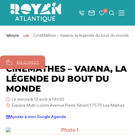
Afficher la barre de navigation du mode éco
0
+33 5 46 08 21 00
Nous contacter
Mes favoris
Je recher
Menu
Royan Atlantique
La Palmyre
CinéMathes – Vaiana, la légende du bout du monde
12
août
2026
EN DIRECT
CINÉMATHES – VAIANA, LA
LÉGENDE DU BOUT DU
MONDE
Le mercredi 12 août à 14h30
Espace Multi-Loisirs Avenue Pierre Sibard 17570 Les Mathes
Ajouter à mon Google Agenda