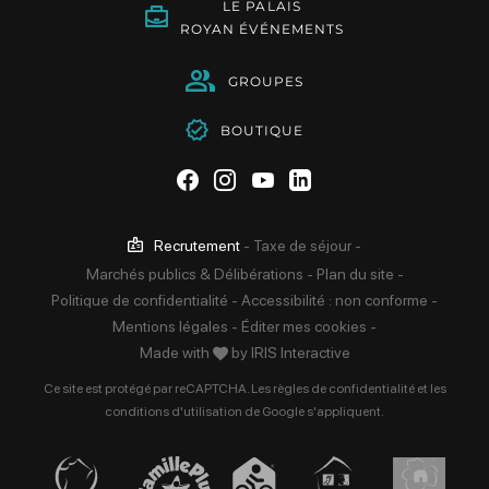
LE PALAIS
ROYAN ÉVÉNEMENTS
GROUPES
BOUTIQUE
Suivez-nous sur Facebook
Suivez-nous sur Instag
Suivez-nous sur Yo
Suivez-nous sur 
Recrutement
-
Taxe de séjour
-
Marchés publics & Délibérations
-
Plan du site
-
Politique de confidentialité
-
Accessibilité : non conforme
-
Mentions légales
-
Éditer mes cookies
-
Made with
by
IRIS Interactive
Ce site est protégé par reCAPTCHA. Les
règles de confidentialité
et les
conditions d'utilisation
de Google s'appliquent.