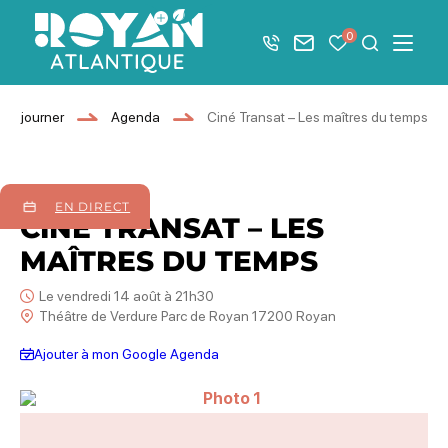
Afficher la barre de navigation du mode éco
0
+33 5 46 08 21 00
Nous contacter
Mes favoris
Je recher
Menu
Royan Atlantique
Séjourner
Agenda
Ciné Transat – Les maîtres du temps
14
août
2026
EN DIRECT
CINÉ TRANSAT – LES
MAÎTRES DU TEMPS
Le vendredi 14 août à 21h30
Théâtre de Verdure Parc de Royan 17200 Royan
Ajouter à mon Google Agenda
Photo 1