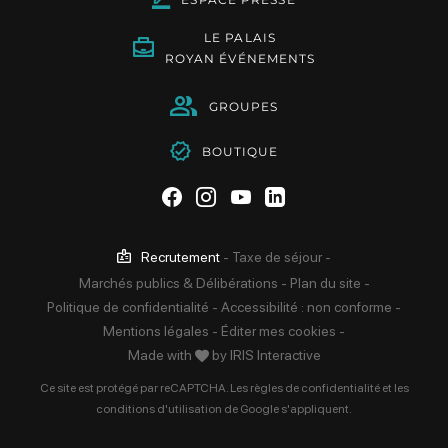
LE PALAIS
ROYAN ÉVÉNEMENTS
GROUPES
BOUTIQUE
Suivez-nous sur Facebook
Suivez-nous sur Instag
Suivez-nous sur Yo
Suivez-nous sur 
Recrutement
-
Taxe de séjour
-
Marchés publics & Délibérations
-
Plan du site
-
Politique de confidentialité
-
Accessibilité : non conforme
-
Mentions légales
-
Éditer mes cookies
-
Made with
by
IRIS Interactive
Ce site est protégé par reCAPTCHA. Les
règles de confidentialité
et les
conditions d'utilisation
de Google s'appliquent.