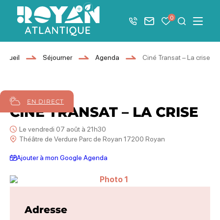
Afficher la barre de navigation du mode éco
0
+33 5 46 08 21 00
Nous contacter
Mes favoris
Je recher
Menu
Royan Atlantique
Accueil
Séjourner
Agenda
Ciné Transat – La crise
07
août
2026
EN DIRECT
CINÉ TRANSAT – LA CRISE
Le vendredi 07 août à 21h30
Théâtre de Verdure Parc de Royan 17200 Royan
Ajouter à mon Google Agenda
Photo 1
Adresse