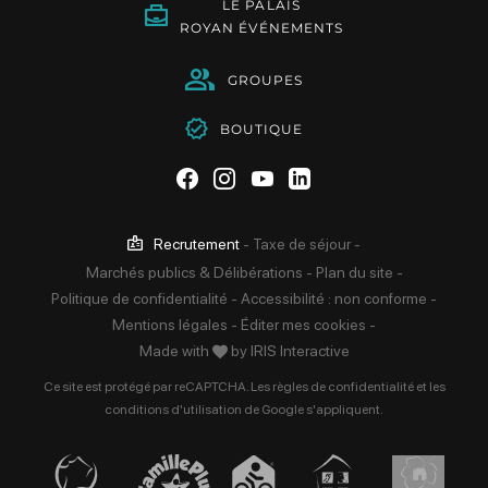
LE PALAIS
ROYAN ÉVÉNEMENTS
GROUPES
BOUTIQUE
Suivez-nous sur Facebook
Suivez-nous sur Instag
Suivez-nous sur Yo
Suivez-nous sur 
Recrutement
-
Taxe de séjour
-
Marchés publics & Délibérations
-
Plan du site
-
Politique de confidentialité
-
Accessibilité : non conforme
-
Mentions légales
-
Éditer mes cookies
-
Made with
by
IRIS Interactive
Ce site est protégé par reCAPTCHA. Les
règles de confidentialité
et les
conditions d'utilisation
de Google s'appliquent.