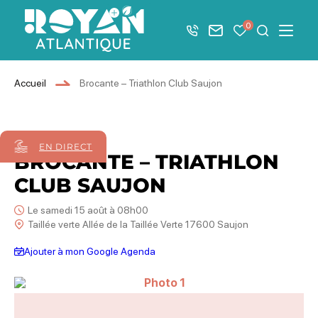
Afficher la barre de navigation du mode éco
0
+33 5 46 08 21 00
Nous contacter
Mes favoris
Je recher
Menu
Royan Atlantique
Accueil
Brocante – Triathlon Club Saujon
15
août
2026
EN DIRECT
BROCANTE – TRIATHLON
CLUB SAUJON
Le samedi 15 août à 08h00
Taillée verte Allée de la Taillée Verte 17600 Saujon
Ajouter à mon Google Agenda
Photo 1