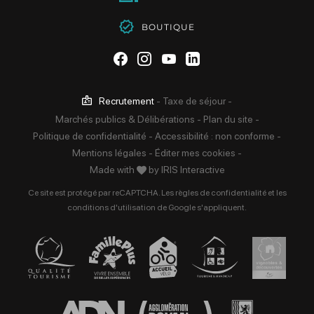
BOUTIQUE
Suivez-nous sur Facebook
Suivez-nous sur Instag
Suivez-nous sur Yo
Suivez-nous sur 
Recrutement
-
Taxe de séjour
-
Marchés publics & Délibérations
-
Plan du site
-
Politique de confidentialité
-
Accessibilité : non conforme
-
Mentions légales
-
Éditer mes cookies
-
Made with
by
IRIS Interactive
Ce site est protégé par reCAPTCHA. Les
règles de confidentialité
et les
conditions d'utilisation
de Google s'appliquent.