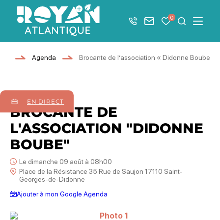
Afficher la barre de navigation du mode éco
0
+33 5 46 08 21 00
Nous contacter
Mes favoris
Je recher
Menu
Royan Atlantique
ner
Agenda
Brocante de l’association « Didonne Boube »
09
août
2026
EN DIRECT
BROCANTE DE
L'ASSOCIATION "DIDONNE
BOUBE"
Le dimanche 09 août à 08h00
Place de la Résistance 35 Rue de Saujon 17110 Saint-
Georges-de-Didonne
Ajouter à mon Google Agenda