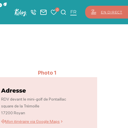
ficher la barre de navigation du mode éco
0
Blog
+33 5 46 08 21 00
Nous contacter
Mes favoris
Je recherche
FR
EN DIRECT
Photo 1
Adresse
RDV devant le mini-golf de Pontaillac
square de la Trémoille
17200 Royan
Mon itinéraire via Google Maps