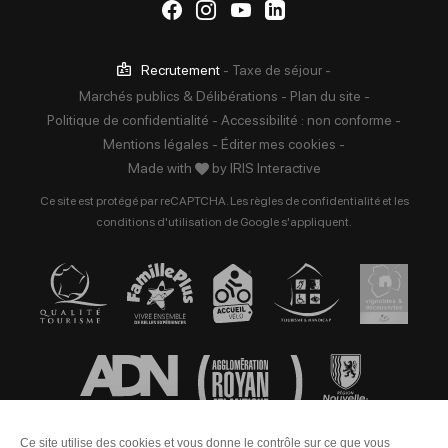
Suivez-nous sur Facebook
Suivez-nous sur Instag
Suivez-nous sur Yo
Suivez-nous sur 
Recrutement
-
Taxe de séjour
-
Marchés publics & Délibérations
-
Plan du site
-
Politique de confidentialité
-
Accessibilité : non conforme
-
Mentions légales
-
Éditer mes cookies
-
Made with
by
IRIS Interactive
Ce site est protégé par reCAPTCHA. Les
règles de confidentialité
et les
conditions d'utilisation
de Google s'appliquent.