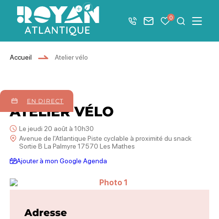
Afficher la barre de navigation du mode éco
0
+33 5 46 08 21 00
Nous contacter
Mes favoris
Je recher
Menu
Royan Atlantique
Accueil
Atelier vélo
20
août
2026
EN DIRECT
ATELIER VÉLO
Le jeudi 20 août à 10h30
Avenue de l'Atlantique Piste cyclable à proximité du snack
Sortie B La Palmyre 17570 Les Mathes
Ajouter à mon Google Agenda
Photo 1
Adresse