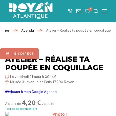
Afficher la barre de navigation du mode éco
0
+33 5 46 08 21 00
Nous contacter
Mes favoris
Je recher
Menu
Royan Atlantique
ourner
Agenda
Atelier – Réalise ta poupée en coquillage
21
août
2026
EN DIRECT
ATELIER – RÉALISE TA
POUPÉE EN COQUILLAGE
Le vendredi 21 août à 09h45
Musée 31 avenue de Paris 17200 Royan
Ajouter à mon Google Agenda
4,20 €
À partir de
/ adulte
Tarif de base : plein tarif