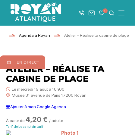
Afficher la barre de navigation du mode éco
0
+33 5 46 08 21 00
Nous contacter
Mes favoris
Je recher
Menu
Royan Atlantique
an
Agenda à Royan
Atelier – Réalise ta cabine de plage
19
août
2026
EN DIRECT
ATELIER – RÉALISE TA
CABINE DE PLAGE
Le mercredi 19 août à 10h00
Musée 31 avenue de Paris 17200 Royan
Ajouter à mon Google Agenda
4,20 €
À partir de
/ adulte
Tarif de base : plein tarif