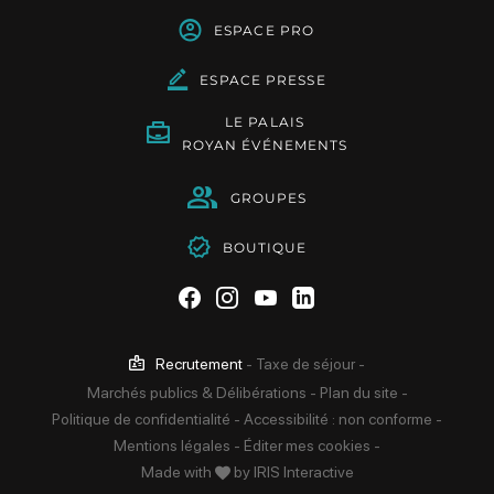
ESPACE PRO
ESPACE PRESSE
LE PALAIS
ROYAN ÉVÉNEMENTS
GROUPES
BOUTIQUE
Suivez-nous sur Facebook
Suivez-nous sur Instag
Suivez-nous sur Yo
Suivez-nous sur 
Recrutement
-
Taxe de séjour
-
Marchés publics & Délibérations
-
Plan du site
-
Politique de confidentialité
-
Accessibilité : non conforme
-
Mentions légales
-
Éditer mes cookies
-
Made with
by
IRIS Interactive