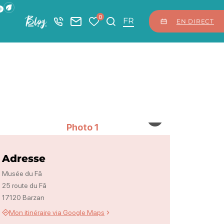
ficher la barre de navigation du mode éco
0
Blog
+33 5 46 08 21 00
Nous contacter
Mes favoris
Je recherche
FR
EN DIRECT
O.LENGRAND
Photo 1, © O.LENGRAND
Adresse
Musée du Fâ
25 route du Fâ
17120 Barzan
Mon itinéraire via Google Maps