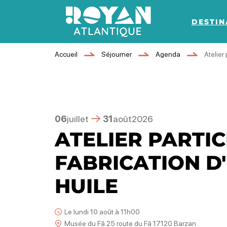
DESTIN
Royan Atlantique
Accueil
Séjourner
Agenda
Atelier
06
juillet
31
août
2026
ATELIER PARTIC
FABRICATION D
HUILE
Le lundi 10 août à 11h00
Musée du Fâ 25 route du Fâ 17120 Barzan