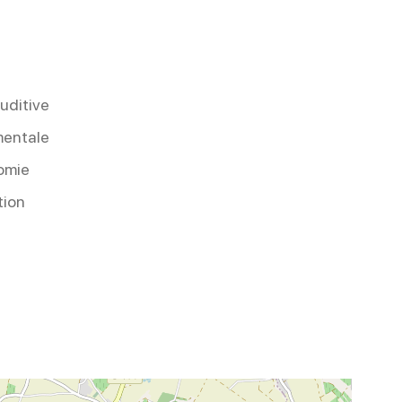
uditive
mentale
nomie
tion