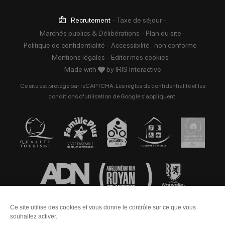
Recrutement
-
Taxe de séjour
-
Marchés publics & Délibérations
-
Plan du site
-
Politique de confidentialité
-
Accessibilité : non conforme
-
Mentions légales
-
Éditer mes cookies
-
Made with
by
IRIS Interactive
Ce site est protégé par reCAPTCHA. Les
règles de confidentialité
et les
conditions d'utilisation
de Google s'appliquent.