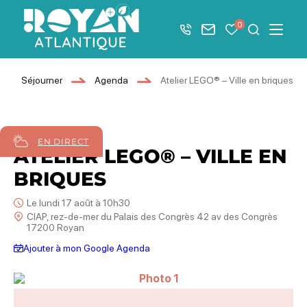
Afficher la barre de navigation du mode éco
0
+33 5 46 08 21 00
Nous contacter
Mes favoris
Je recher
Menu
Royan Atlantique
Séjourner
Agenda
Atelier LEGO® – Ville en briques
17
août
2026
EN DIRECT
ATELIER LEGO® – VILLE EN
BRIQUES
Le lundi 17 août à 10h30
CIAP, rez-de-mer du Palais des Congrès 42 av des Congrès
17200 Royan
Ajouter à mon Google Agenda
Photo 1