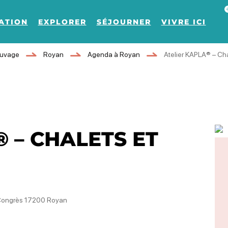
Af
ATION
EXPLORER
SÉJOURNER
VIVRE ICI
auvage
Royan
Agenda à Royan
Atelier KAPLA® – Cha
 – CHALETS ET
 Congrès 17200 Royan