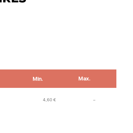
Max.
Min.
Non communiqué
4,60 €
–