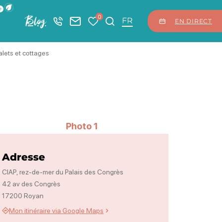
ficher la barre de navigation du mode éco
0
Blog
+33 5 46 08 21 00
Nous contacter
Mes favoris
Je recherche
FR
EN DIRECT
lets et cottages
Photo 1
Adresse
CIAP, rez-de-mer du Palais des Congrès
42 av des Congrès
17200 Royan
Mon itinéraire via Google Maps