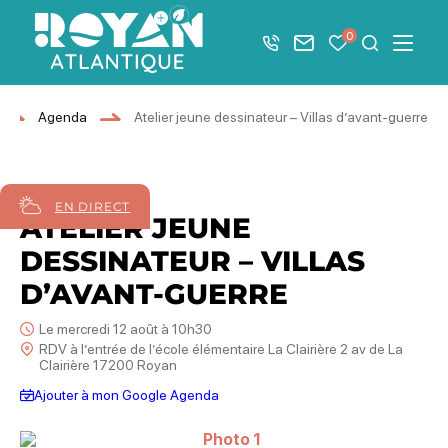
Afficher la barre de navigation du mode éco
0
+33 5 46 08 21 00
Nous contacter
Mes favoris
Je recher
Menu
Royan Atlantique
Agenda
Atelier jeune dessinateur – Villas d’avant-guerre
12
août
2026
EN DIRECT
ATELIER JEUNE
DESSINATEUR – VILLAS
D’AVANT-GUERRE
Le mercredi 12 août à 10h30
RDV à l’entrée de l’école élémentaire La Clairière 2 av de La
Clairière 17200 Royan
Ajouter à mon Google Agenda