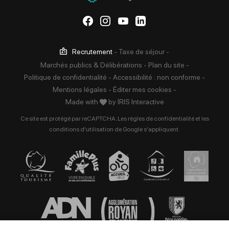
Suivez-nous sur Facebook
Suivez-nous sur Instag
Suivez-nous sur Yo
Suivez-nous sur 
Recrutement
-
Taxe de séjour
-
Marchés publics & Délibérations
-
Plan du site
-
Politique de confidentialité
-
Accessibilité : non conforme
-
Mentions légales
-
Éditer mes cookies
-
Made with
by
IRIS Interactive
Ce site est protégé par reCAPTCHA. Les
règles de confidentialité
et les
conditions d'utilisation
de Google s'appliquent.