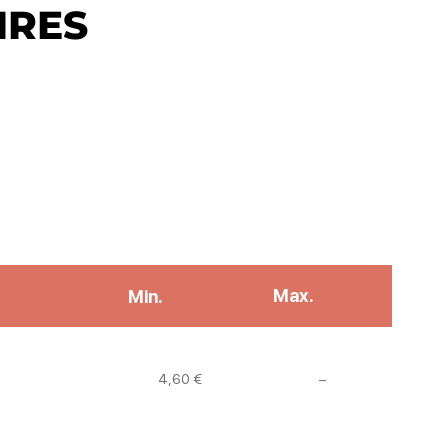
IRES
Max.
Min.
Non communiqué
4,60 €
–