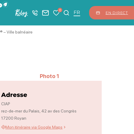
ficher la barre de navigation du mode éco
0
Blog
+33 5 46 08 21 00
Nous contacter
Mes favoris
Je recherche
FR
EN DIRECT
® – Ville balnéaire
Photo 1
Adresse
CIAP
rez-de-mer du Palais, 42 av des Congrès
17200 Royan
Mon itinéraire via Google Maps