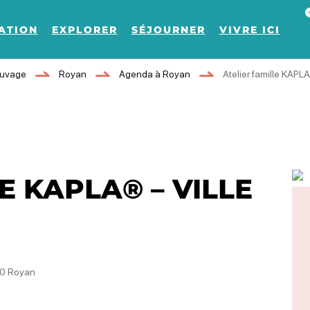
Af
ATION
EXPLORER
SÉJOURNER
VIVRE ICI
auvage
Royan
Agenda à Royan
Atelier famille KAPLA
E KAPLA® – VILLE
00 Royan