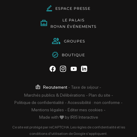
ESPACE PRESSE
LE PALAIS
ROYAN ÉVÉNEMENTS
GROUPES
BOUTIQUE
Suivez-nous sur Facebook
Suivez-nous sur Instag
Suivez-nous sur Yo
Suivez-nous sur 
Recrutement
-
Taxe de séjour
-
Marchés publics & Délibérations
-
Plan du site
-
Politique de confidentialité
-
Accessibilité : non conforme
-
Mentions légales
-
Éditer mes cookies
-
Made with
by
IRIS Interactive
Ce site est protégé par reCAPTCHA. Les
règles de confidentialité
et les
conditions d'utilisation
de Google s'appliquent.