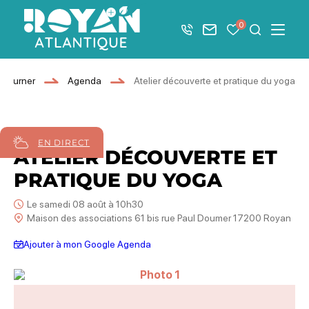
Afficher la barre de navigation du mode éco
0
+33 5 46 08 21 00
Nous contacter
Mes favoris
Je recher
Menu
Royan Atlantique
éjourner
Agenda
Atelier découverte et pratique du yoga
08
août
2026
EN DIRECT
ATELIER DÉCOUVERTE ET
PRATIQUE DU YOGA
Le samedi 08 août à 10h30
Maison des associations 61 bis rue Paul Doumer 17200 Royan
Ajouter à mon Google Agenda
Photo 1