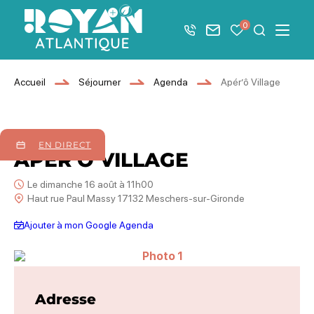
Afficher la barre de navigation du mode éco
0
+33 5 46 08 21 00
Nous contacter
Mes favoris
Je recher
Menu
Royan Atlantique
Accueil
Séjourner
Agenda
Apér’ô Village
16
août
2026
EN DIRECT
APÉR'Ô VILLAGE
Le dimanche 16 août à 11h00
Haut rue Paul Massy 17132 Meschers-sur-Gironde
Ajouter à mon Google Agenda
Photo 1
Adresse