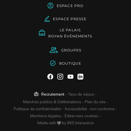
ESPACE PRO
ESPACE PRESSE
LE PALAIS
ROYAN ÉVÉNEMENTS
GROUPES
BOUTIQUE
Suivez-nous sur Facebook
Suivez-nous sur Instag
Suivez-nous sur Yo
Suivez-nous sur 
Recrutement
-
Taxe de séjour
-
Marchés publics & Délibérations
-
Plan du site
-
Politique de confidentialité
-
Accessibilité : non conforme
-
Mentions légales
-
Éditer mes cookies
-
Made with
by
IRIS Interactive