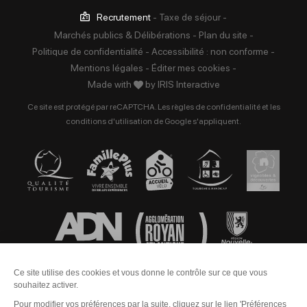
Recrutement
-
Taxe de séjour
-
Marchés publics & Délibérations
-
Plan du site
-
Politique de confidentialité
-
Accessibilité : non conforme
-
Mentions légales
-
Éditer mes cookies
-
Made with
by
IRIS Interactive
Ce site est protégé par reCAPTCHA. Les
règles de confidentialité
et les
conditions d'utilisation
de Google s'appliquent.