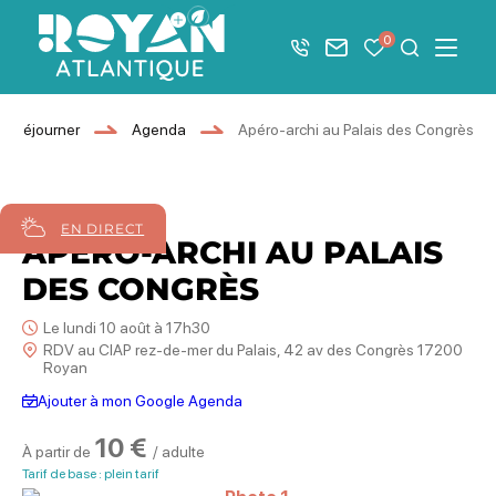
Afficher la barre de navigation du mode éco
0
+33 5 46 08 21 00
Nous contacter
Mes favoris
Je recher
Menu
Royan Atlantique
Séjourner
Agenda
Apéro-archi au Palais des Congrès
10
août
2026
EN DIRECT
APÉRO-ARCHI AU PALAIS
DES CONGRÈS
Le lundi 10 août à 17h30
RDV au CIAP rez-de-mer du Palais, 42 av des Congrès 17200
Royan
Ajouter à mon Google Agenda
10 €
À partir de
/ adulte
Tarif de base : plein tarif