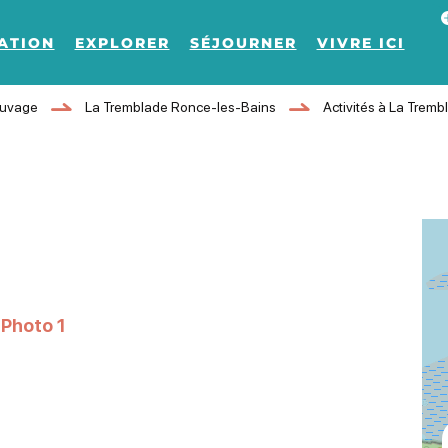
Af
ATION
EXPLORER
SÉJOURNER
VIVRE ICI
auvage
La Tremblade Ronce-les-Bains
Activités à La Trem
Photo 1, © Le Bordeaux