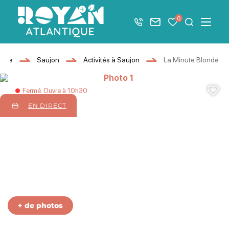
Afficher la barre de navigation du mode éco
0
+33 5 46 08 21 00
Nous contacter
Mes favoris
Je recher
Menu
Royan Atlantique
eudre
Saujon
Activités à Saujon
La Minute Blonde
e Blonde
te Blonde
Photo 1, © La Minte Blonde
Aj
Fermé. Ouvre à 10h30
EN DIRECT
Photo 6, © La Minte Blonde
Photo 7, © La Minute Blonde
+ de photos