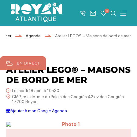
Afficher la barre de navigation du mode éco
0
+33 5 46 08 21 00
Nous contacter
Mes favoris
Je recher
Menu
Royan Atlantique
ourner
Agenda
Atelier LEGO® – Maisons de bord de mer
18
août
2026
EN DIRECT
ATELIER LEGO® – MAISONS
DE BORD DE MER
Le mardi 18 août à 10h30
CIAP, rez-de-mer du Palais des Congrès 42 av des Congrès
17200 Royan
Ajouter à mon Google Agenda
Photo 1