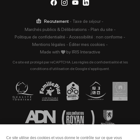
Suivez-nous sur Facebook
Suivez-nous sur Instag
Suivez-nous sur Yo
Suivez-nous sur 
Recrutement
-
Taxe de séjour
-
Marchés publics & Délibérations
-
Plan du site
-
Politique de confidentialité
-
Accessibilité : non conforme
-
Mentions légales
-
Éditer mes cookies
-
Made with
by
IRIS Interactive
Ce site est protégé par reCAPTCHA. Les
règles de confidentialité
et les
conditions d'utilisation
de Google s'appliquent.